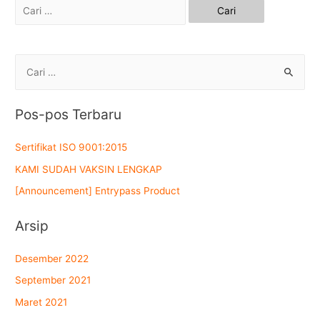
Cari
untuk:
C
a
r
Pos-pos Terbaru
i
u
Sertifikat ISO 9001:2015
n
KAMI SUDAH VAKSIN LENGKAP
t
[Announcement] Entrypass Product
u
k
Arsip
:
Desember 2022
September 2021
Maret 2021