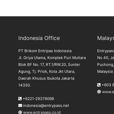
Indonesia Office
Malays
PT Brikom Entripas Indonesia
Entrypas
Jl. Griya Utama, Komplek Puri Mutiara
No 40, Ja
Blok BF No. 17, RT.1/RW.20, Sunter
Puchong,
Agung, Tj. Priok, Kota Jkt Utara,
Malaysia
Daerah Khusus Ibukota Jakarta
+603 8
14350.
www.e
+6221-29376098
indonesia@entrypass.net
www.entrypass.co.id