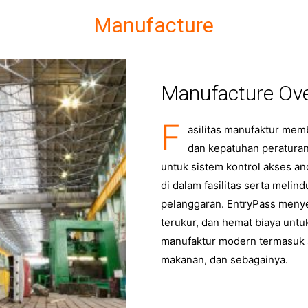
Manufacture
Manufacture Ov
F
asilitas manufaktur mem
dan kepatuhan peraturan
untuk sistem kontrol akses an
di dalam fasilitas serta melin
pelanggaran. EntryPass menye
terukur, dan hemat biaya untu
manufaktur modern termasuk s
makanan, dan sebagainya.