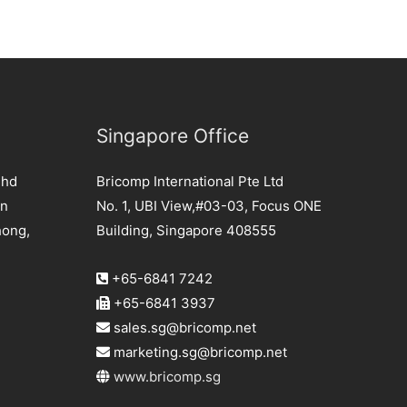
Singapore Office
Bhd
Bricomp International Pte Ltd
an
No. 1, UBI View,#03-03, Focus ONE
hong,
Building, Singapore 408555
+65-6841 7242
+65-6841 3937
sales.sg@bricomp.net
marketing.sg@bricomp.net
www.bricomp.sg