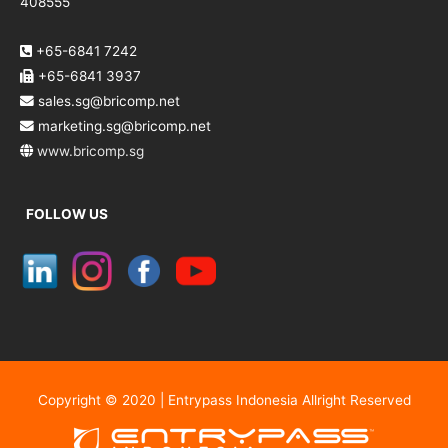
408555
+65-6841 7242
+65-6841 3937
sales.sg@bricomp.net
marketing.sg@bricomp.net
www.bricomp.sg
FOLLOW US
Copyright © 2020 | Entrypass Indonesia Allright Reserved