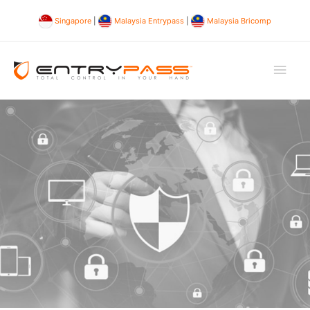
Singapore
|
Malaysia Entrypass
|
Malaysia Bricomp